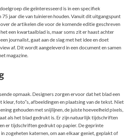
elgroep die geïnteresseerd is in een specifiek
75 jaar die van tuinieren houden. Vanuit dit uitgangspunt
e over de artikelen die voor de komende editie geschreven
het een kwartaalblad is, maar soms zit er haast achter
een journalist, gaat aan de slag met het idee en doet
view af. Dit wordt aangeleverd in een document en samen
 het magazine.
g
sende opmaak. Designers zorgen ervoor dat het blad een
 kleur, foto”s, afbeeldingen en plaatsing van de tekst. Niet
ning gehouden met snijlijnen, de juiste hoeveelheid pixels,
 als het blad gedrukt is. Er zijn natuurlijk tijdschriften
den er tijdschriften gedrukt op papier. De geprinte
 in zogeh
eten katernen, om aan elkaar geniet, geplakt of